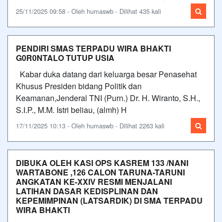
25/11/2025 09:58 - Oleh humaswb - Dilihat 435 kali
PENDIRI SMAS TERPADU WIRA BHAKTI
G0R0NTALO TUTUP USIA
Kabar duka datang dari keluarga besar Penasehat
Khusus Presiden bidang Politik dan
Keamanan,Jenderal TNI (Purn.) Dr. H. Wiranto, S.H.,
S.I.P., M.M. Istri beliau, (almh) H
17/11/2025 10:13 - Oleh humaswb - Dilihat 2263 kali
DIBUKA OLEH KASI OPS KASREM 133 /NANI
WARTABONE ,126 CALON TARUNA-TARUNI
ANGKATAN KE-XXIV RESMI MENJALANI
LATIHAN DASAR KEDISPLINAN DAN
KEPEMIMPINAN (LATSARDIK) DI SMA TERPADU
WIRA BHAKTI