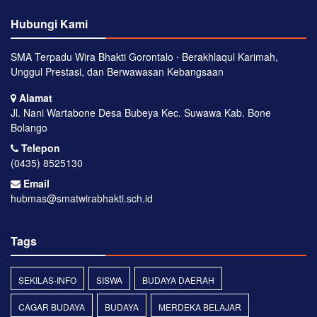
Hubungi Kami
SMA Terpadu Wira Bhakti Gorontalo ⋅ Berakhlaqul Karimah,
Unggul Prestasi, dan Berwawasan Kebangsaan
Alamat
Jl. Nani Wartabone Desa Bubeya Kec. Suwawa Kab. Bone
Bolango
Telepon
(0435) 8525130
Email
hubmas@smatwirabhakti.sch.id
Tags
SEKILAS-INFO
SISWA
BUDAYA DAERAH
CAGAR BUDAYA
BUDAYA
MERDEKA BELAJAR