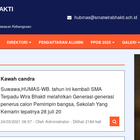
AKTI
hubmas@smatwirabhakti.sch.id
rwawasan Kebangsaan
DIREKTORI
PENDAFTARAN ALUMNI
PPDB 2025
GALERI
Kawah candra
Suwawa,HUMAS-WB. tahun ini kembali SMA
Terpadu Wira Bhakti melahirkan Generasi-generasi
penerus calon Pemimpin bangsa, Sekolah Yang
Kemarin tepatnya 28 juli 20
24/03/2021 06:57 - Oleh Administrator - Dilihat 2184 kali